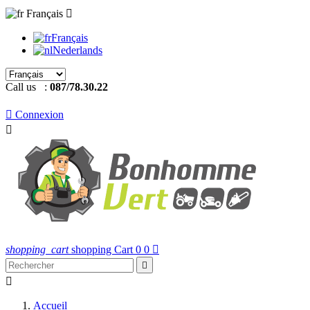
Français

Français
Nederlands
Call us :
087/78.30.22

Connexion

shopping_cart
shopping Cart
0
0



Accueil