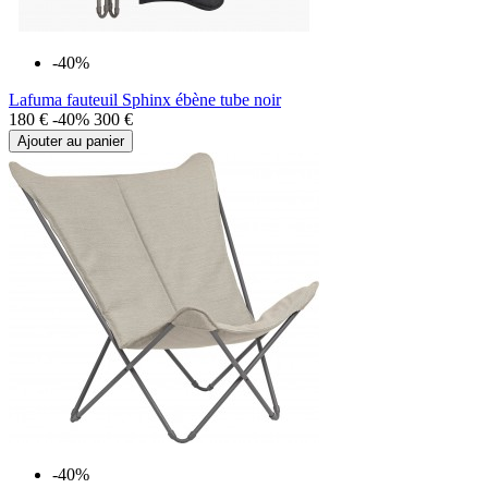
-40%
Lafuma fauteuil Sphinx ébène tube noir
180 €
-40%
300 €
Ajouter au panier
-40%