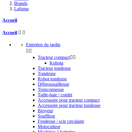
Brands
Lafuma
Accueil
Accueil


Entretien du jardin


Tracteur compact


Kubota
Tracteur tondeuse
Tondeuse
Robot tondeuse
Débroussailleuse
Tronçonneuse
Taille-haie / combi
Accessoire pour tracteur compact
Accessoire pour tracteur tondeuse
Broyeur
Souffleur
Fendeuse / scie circulaire
Motoculteur
Machines à batteries