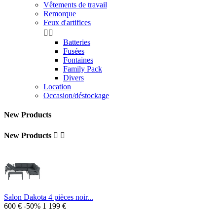
Vêtements de travail
Remorque
Feux d'artifices


Batteries
Fusées
Fontaines
Family Pack
Divers
Location
Occasion/déstockage
New Products
New Products


Salon Dakota 4 pièces noir...
600 €
-50%
1 199 €