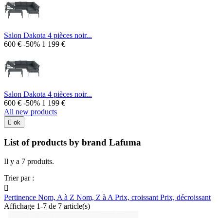
Salon Dakota 4 pièces noir...
600 €
-50%
1 199 €
Salon Dakota 4 pièces noir...
600 €
-50%
1 199 €
All new products

ok
List of products by brand Lafuma
Il y a 7 produits.
Trier par :

Pertinence
Nom, A à Z
Nom, Z à A
Prix, croissant
Prix, décroissant
Affichage 1-7 de 7 article(s)