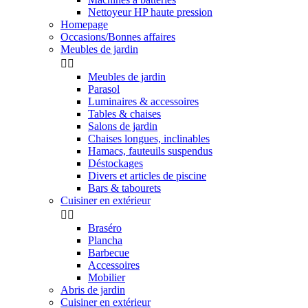
Nettoyeur HP haute pression
Homepage
Occasions/Bonnes affaires
Meubles de jardin


Meubles de jardin
Parasol
Luminaires & accessoires
Tables & chaises
Salons de jardin
Chaises longues, inclinables
Hamacs, fauteuils suspendus
Déstockages
Divers et articles de piscine
Bars & tabourets
Cuisiner en extérieur


Braséro
Plancha
Barbecue
Accessoires
Mobilier
Abris de jardin
Cuisiner en extérieur