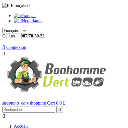
Français

Français
Nederlands
Call us :
087/78.30.22

Connexion

shopping_cart
shopping Cart
0
0



Accueil