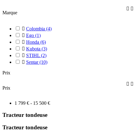


Marque

Colombia
(4)

Ego
(1)

Honda
(6)

Kubota
(3)

STIHL
(2)

Sentar
(10)
Prix


Prix
1 799 € - 15 500 €
Tracteur tondeuse
Tracteur tondeuse