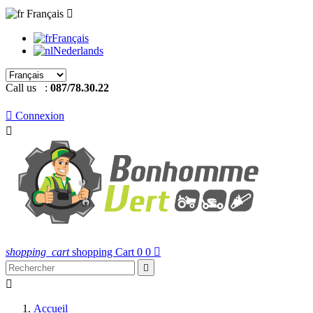
Français

Français
Nederlands
Call us :
087/78.30.22

Connexion

shopping_cart
shopping Cart
0
0



Accueil