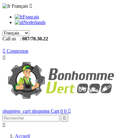
Français

Français
Nederlands
Call us :
087/78.30.22

Connexion

shopping_cart
shopping Cart
0
0



Accueil