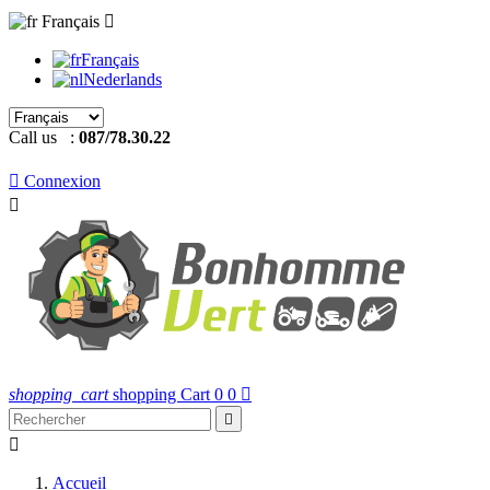
Français

Français
Nederlands
Call us :
087/78.30.22

Connexion

shopping_cart
shopping Cart
0
0



Accueil