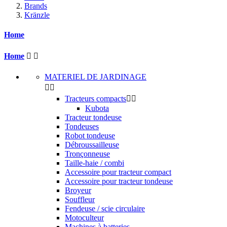
Brands
Kränzle
Home
Home


MATERIEL DE JARDINAGE


Tracteurs compacts


Kubota
Tracteur tondeuse
Tondeuses
Robot tondeuse
Débroussailleuse
Tronçonneuse
Taille-haie / combi
Accessoire pour tracteur compact
Accessoire pour tracteur tondeuse
Broyeur
Souffleur
Fendeuse / scie circulaire
Motoculteur
Machines à batteries