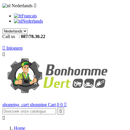
Nederlands

Français
Nederlands
Call us :
087/78.30.22

Inloggen

shopping_cart
shopping Cart
0
0



Home