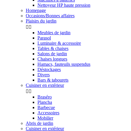
Nettoyeur HP haute pression
Homepage
Occasions/Bonnes affaires
Plaisirs du jardin


Meubles de jardin
Parasol
Luminaire & accessoire
Tables & chaises
Salons de jardin
Chaises longues
Hamacs, fauteuils suspendus
Déstockages
Divers
Bars & tabourets
Cuisiner en extérieur


Braséro
Plancha
Barbecue
Accessoires
Mobilier
Abris de jardin
Cuisiner en extérieur