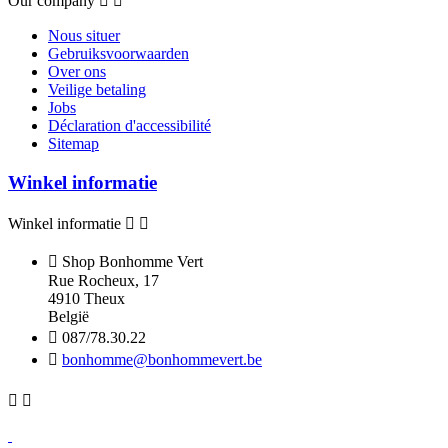
Our company


Nous situer
Gebruiksvoorwaarden
Over ons
Veilige betaling
Jobs
Déclaration d'accessibilité
Sitemap
Winkel informatie
Winkel informatie



Shop Bonhomme Vert
Rue Rocheux, 17
4910 Theux
België

087/78.30.22

bonhomme@bonhommevert.be

