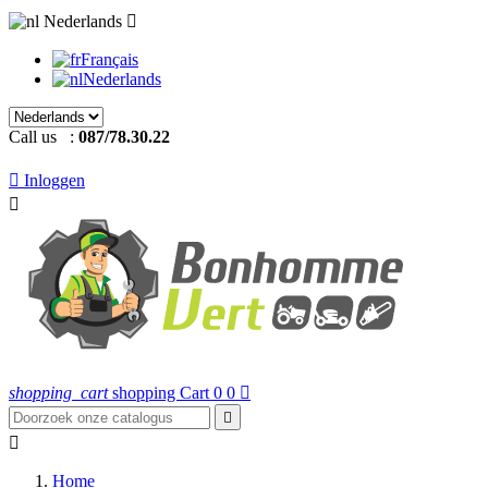
Nederlands

Français
Nederlands
Call us :
087/78.30.22

Inloggen

shopping_cart
shopping Cart
0
0



Home