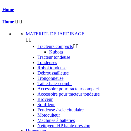
Home
Home


MATERIEL DE JARDINAGE


Tracteurs compacts


Kubota
Tracteur tondeuse
Tondeuses
Robot tondeuse
Débroussailleuse
Tronçonneuse
Taille-haie / combi
Accessoire pour tracteur compact
Accessoire pour tracteur tondeuse
Broyeur
Souffleur
Fendeuse / scie circulaire
Motoculteur
Machines à batteries
Nettoyeur HP haute pression
Homepage