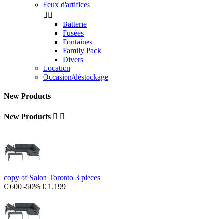
Feux d'artifices


Batterie
Fusées
Fontaines
Family Pack
Divers
Location
Occasion/déstockage
New Products
New Products


copy of Salon Toronto 3 pièces
€ 600
-50%
€ 1.199