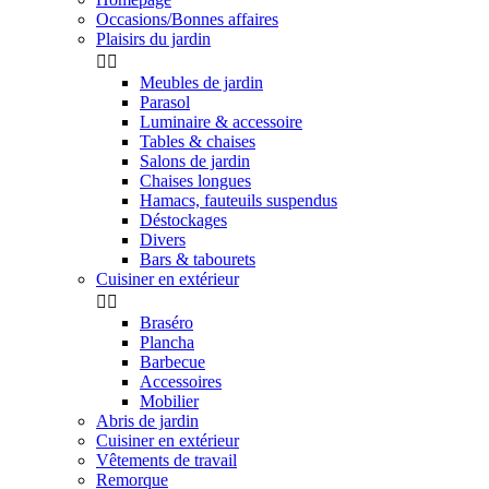
Occasions/Bonnes affaires
Plaisirs du jardin


Meubles de jardin
Parasol
Luminaire & accessoire
Tables & chaises
Salons de jardin
Chaises longues
Hamacs, fauteuils suspendus
Déstockages
Divers
Bars & tabourets
Cuisiner en extérieur


Braséro
Plancha
Barbecue
Accessoires
Mobilier
Abris de jardin
Cuisiner en extérieur
Vêtements de travail
Remorque