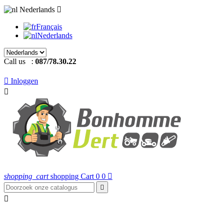
Nederlands

Français
Nederlands
Call us :
087/78.30.22

Inloggen

shopping_cart
shopping Cart
0
0


