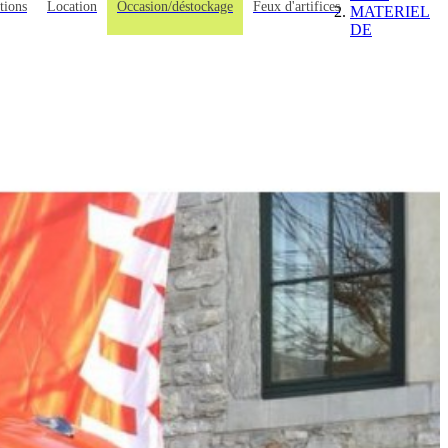
tions
Location
Occasion/déstockage
Feux d'artifices
MATERIEL
DE