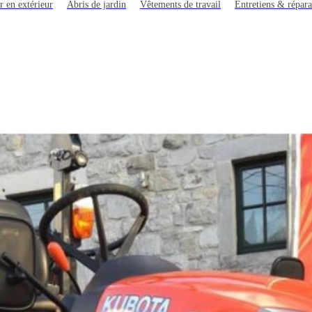
r en extérieur
Abris de jardin
Vêtements de travail
Entretiens & répara