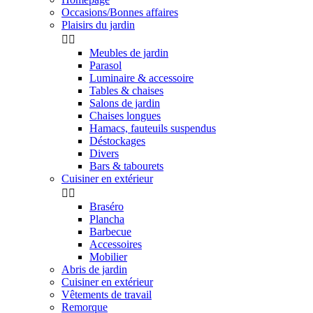
Occasions/Bonnes affaires
Plaisirs du jardin


Meubles de jardin
Parasol
Luminaire & accessoire
Tables & chaises
Salons de jardin
Chaises longues
Hamacs, fauteuils suspendus
Déstockages
Divers
Bars & tabourets
Cuisiner en extérieur


Braséro
Plancha
Barbecue
Accessoires
Mobilier
Abris de jardin
Cuisiner en extérieur
Vêtements de travail
Remorque