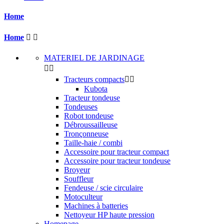
Home
Home


MATERIEL DE JARDINAGE


Tracteurs compacts


Kubota
Tracteur tondeuse
Tondeuses
Robot tondeuse
Débroussailleuse
Tronçonneuse
Taille-haie / combi
Accessoire pour tracteur compact
Accessoire pour tracteur tondeuse
Broyeur
Souffleur
Fendeuse / scie circulaire
Motoculteur
Machines à batteries
Nettoyeur HP haute pression
Homepage