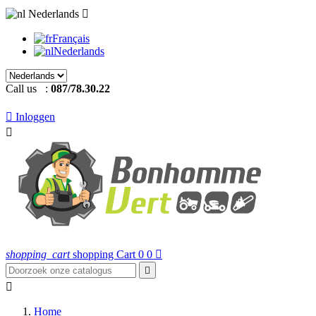
Nederlands

Français
Nederlands
Call us :
087/78.30.22

Inloggen

shopping_cart
shopping Cart
0
0



Home