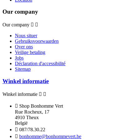
Our company
Our company


Nous situer
Gebruiksvoorwaarden
Over ons
Veilige betaling
Jobs
Déclaration d'accessibilité
Sitemap
Winkel informatie
Winkel informatie



Shop Bonhomme Vert
Rue Rocheux, 17
4910 Theux
België

087/78.30.22

bonhomme@bonhommevert.be