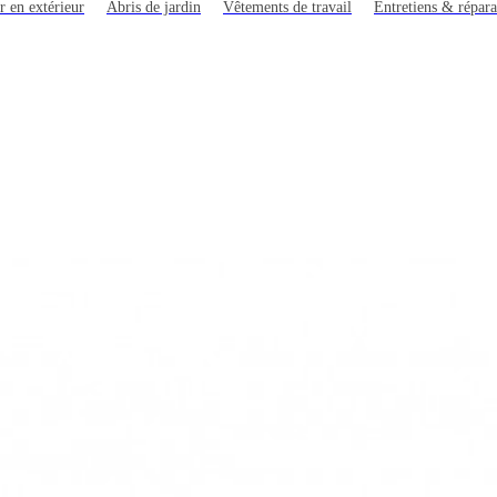
r en extérieur
Abris de jardin
Vêtements de travail
Entretiens & répara