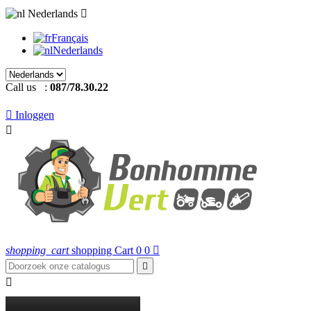
Nederlands

Français
Nederlands
Call us :
087/78.30.22

Inloggen

shopping_cart
shopping Cart
0
0


