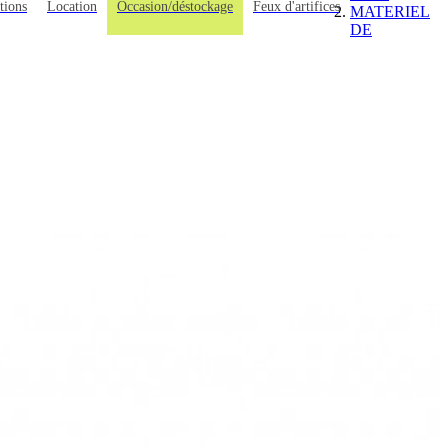
tions
Location
Occasion/déstockage
Feux d'artifices
MATERIEL
DE