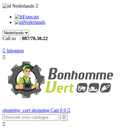
Nederlands

Français
Nederlands
Call us :
087/78.30.22

Inloggen

shopping_cart
shopping Cart
0
0


