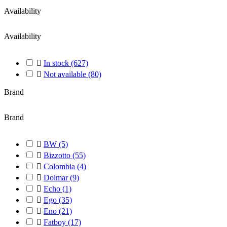
Availability
Availability

In stock
(627)

Not available
(80)
Brand
Brand

BW
(5)

Bizzotto
(55)

Colombia
(4)

Dolmar
(9)

Echo
(1)

Ego
(35)

Eno
(21)

Fatboy
(17)