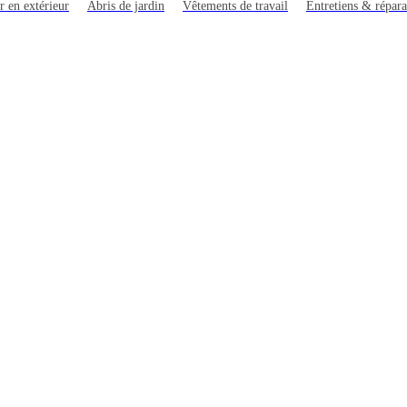
r en extérieur
Abris de jardin
Vêtements de travail
Entretiens & répara