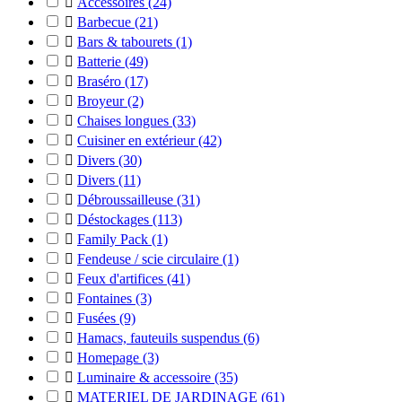

Accessoires
(24)

Barbecue
(21)

Bars & tabourets
(1)

Batterie
(49)

Braséro
(17)

Broyeur
(2)

Chaises longues
(33)

Cuisiner en extérieur
(42)

Divers
(30)

Divers
(11)

Débroussailleuse
(31)

Déstockages
(113)

Family Pack
(1)

Fendeuse / scie circulaire
(1)

Feux d'artifices
(41)

Fontaines
(3)

Fusées
(9)

Hamacs, fauteuils suspendus
(6)

Homepage
(3)

Luminaire & accessoire
(35)

MATERIEL DE JARDINAGE
(61)