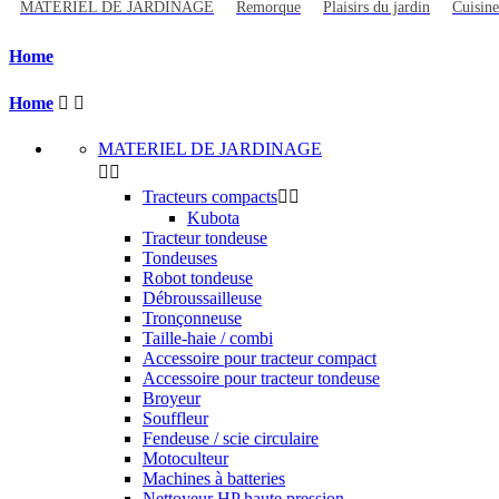
MATERIEL DE JARDINAGE
Remorque
Plaisirs du jardin
Cuisine
Home
Home


MATERIEL DE JARDINAGE


Tracteurs compacts


Kubota
Tracteur tondeuse
Tondeuses
Robot tondeuse
Débroussailleuse
Tronçonneuse
Taille-haie / combi
Accessoire pour tracteur compact
Accessoire pour tracteur tondeuse
Broyeur
Souffleur
Fendeuse / scie circulaire
Motoculteur
Machines à batteries
Nettoyeur HP haute pression