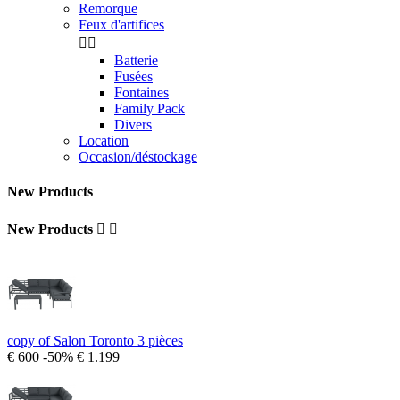
Remorque
Feux d'artifices


Batterie
Fusées
Fontaines
Family Pack
Divers
Location
Occasion/déstockage
New Products
New Products


copy of Salon Toronto 3 pièces
€ 600
-50%
€ 1.199