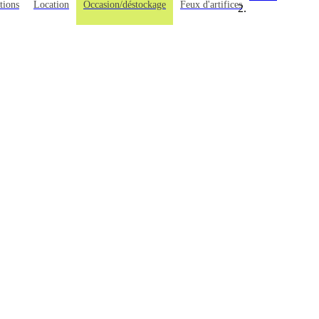
tions
Location
Occasion/déstockage
Feux d'artifices