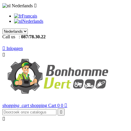
Nederlands

Français
Nederlands
Call us :
087/78.30.22

Inloggen

shopping_cart
shopping Cart
0
0


